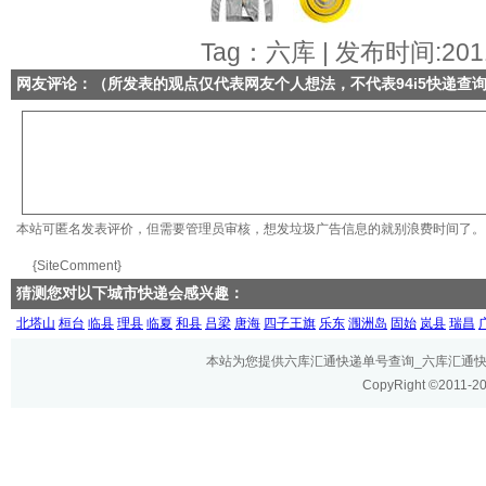
Tag：六库 | 发布时间:2011
网友评论：（所发表的观点仅代表网友个人想法，不代表
94i5快递查
本站可匿名发表评价，但需要管理员审核，想发垃圾广告信息的就别浪费时间了。
{SiteComment}
猜测您对以下城市快递会感兴趣：
北塔山
桓台
临县
理县
临夏
和县
吕梁
唐海
四子王旗
乐东
涠洲岛
固始
岚县
瑞昌
本站为您提供六库汇通快递单号查询_六库汇通快递网
CopyRight ©2011-2