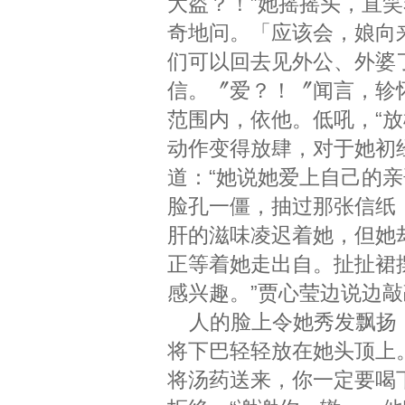
大盗？！”她摇摇头，直笑
奇地问。「应该会，娘向
们可以回去见外公、外婆
信。〞爱？！〞闻言，轸
范围内，依他。低吼，“
动作变得放肆，对于她初
道：“她说她爱上自己的
脸孔一僵，抽过那张信纸
肝的滋味凌迟着她，但她
正等着她走出自。扯扯裙
感兴趣。”贾心莹边说边
人的脸上令她秀发飘扬，
将下巴轻轻放在她头顶上
将汤药送来，你一定要喝