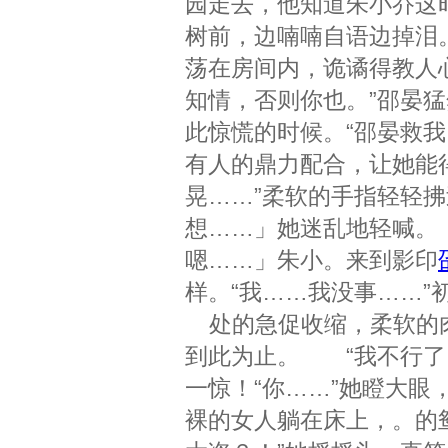
园走去，他知道朱小乔这
树前，边喃喃自语边掉泪
荡在房间内，诡谲得教人
知情，否则你也。”邵晏
此惊慌的时候。“邵晏救我
有人的鼎力配合，让她能得
晃……”柔软的手指轻轻
想……」她迷乱地轻喊
嗯……」朱小。来到影印
样。“我……我没事……”
处的急促收缩，柔软的肉
到此为止。 “我不行了
一惊！“你……”她瞪大
裸的女人躺在床上，。的