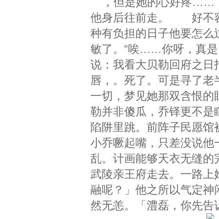
，但是她的心好疼……
他身后往前走。 好不容
种有负担的日子他要怎么
敏了。“唉……你呀，真
说：我看大贝勒回府之日
唇，。死了。可是寻了老
一切，梦见她那双含恨的
勒并非傻瓜，乔铎更不是
陷阱里跳。前阵子民愿馆
小乔噘起嘴，只差没说他
乱。计画能够天衣无缝的
武陵亲王府走去。一路上
融呢？」他之所以气定神
然无恙。「澧磊，你先告