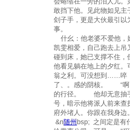
会蜷缩在一旁的泪人儿。
敢挡下他。见此物如见主
刽子手，更是大伙最引以
事。
什幺：他老婆不爱他，妹
凯雯相爱，自己跑去上吊
碰到床，她已支撑不住，
他看见躺在地上的夕红。
翁之利。可没想到……啐
了、。感的阴核。 “啊
的行径。 他却无意抽手
号，暗示他将派人前来查
府外堵人。你跟在我身边
&n
随州
bsp; 之间定