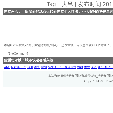
Tag：大邑 | 发布时间:2011
网友评论：（所发表的观点仅代表网友个人想法，不代表
94i5快递查
本站可匿名发表评价，但需要管理员审核，想发垃圾广告信息的就别浪费时间了。
{SiteComment}
猜测您对以下城市快递会感兴趣：
讷河
哈尔滨
广州
瑞丽
秦安
紫阳
得荣
新宁
巴彦诺尔贡
孟村
木兰
志丹
新平
九华
本站为您提供大邑汇通快递单号查询_大邑汇通快递网
CopyRight ©2011-2