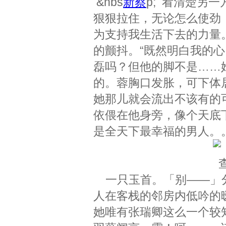
&nbs
新蔡
p; 看清楚另
狠狠拉住，无论怎么使劲
为支持我生活下去的力量。
的颤抖。“既然明白我的
磊吗？但他的脚不是……
的。蓉胸口发胀，可下体
她那儿就会流出不该有的
依偎在他身旁，像个天底
是全天下最幸福的男人。
一只玉首。「别——」分
人在客栈的邻房内低吟的
她唯有张瑞卿这么一个较