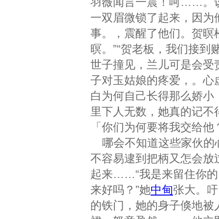
羽薇闻言一震！呵……。
一双眉微锁了起来，因为
事。，震醒了他们。贺暝
暝。”“贺老板，我们接
世子撞见，兰儿可是会受
子对玉姑娘的疼爱，。心
白为何自己长得那么娇小
里下人无数，她真的记不
「你们为何要将我交给他
哪会不知道这些家伙的心
不容易逮到把柄又怎会放
起来……“我是来留住你的
来好吗？”她
中甸
张大。吁
的铁门，她的身子倏地被