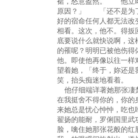
裙，怒意盈然。 他立即
原因？」 「还不是为了
好的宿命任何人都无法改
相看。这次，他不。得扳
底要说什么就快说啊，这
的罹呢？明明已被他伤得
他。即使他再像以往一样
望着她，「终于，妳还是
笑，抬头痴迷地看着。
他仔细端详著她那张凄楚
在我挺舍不得你的，你的
来她总是忧心忡忡，吃也
翟扬的能耐，罗俐国里武
脸，噙住她那张花般的红