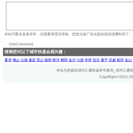
本站可匿名发表评价，但需要管理员审核，想发垃圾广告信息的就别浪费时间了。
{SiteComment}
猜测您对以下城市快递会感兴趣：
夏津
佛山
沁城
遂昌
雷山
曲阳
蛟河
舞阳
金沙
沁源
井研
昌乐
遂平
武威
新邵
金山
本站为您提供清河汇通快递单号查询_清河汇通快递网
CopyRight ©2011-2