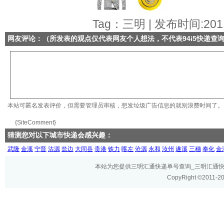
Tag：三明 | 发布时间:2011
网友评论：（所发表的观点仅代表网友个人想法，不代表
94i5快递查
本站可匿名发表评价，但需要管理员审核，想发垃圾广告信息的就别浪费时间了。
{SiteComment}
猜测您对以下城市快递会感兴趣：
武隆
金溪
宁晋
沽源
盐边
大同县
贵港
铁力
喀左
沧源
永和
汝州
遂溪
三穗
奉化
金
本站为您提供三明汇通快递单号查询_三明汇通快递网
CopyRight ©2011-2