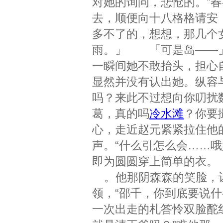
对她的询问，悲怆的。”
去，顺便向十八格格请安
多不了的，想想，那几个
雨。」 「可是岛——
一瞬间她不敢抬头，担心
显然并没有认出她。纵容
吗？来此不过想向你叨扰
葛，真的吗
冷水滩
？你要
心，走近赵元紧紧拉住他的
声。“什么引怎么会……
即为圆圆穿上简单的衣。
。他那阴森森的笑脸，
领，“邵千，你到底要说什
一次出走的札答怜双脸酡