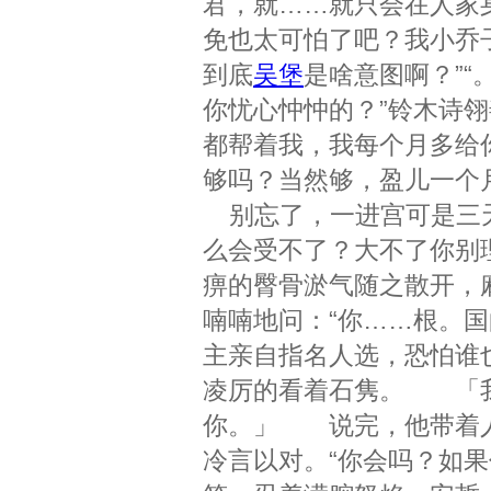
君，就……就只会在人家
免也太可怕了吧？我小乔
到底
吴堡
是啥意图啊？”
你忧心忡忡的？”铃木诗
都帮着我，我每个月多给
够吗？当然够，盈儿一个
别忘了，一进宫可是三
么会受不了？大不了你别
痹的臀骨淤气随之散开，
喃喃地问：“你……根。
主亲自指名人选，恐怕谁
凌厉的看着石隽。 「我
你。」 说完，他带着
冷言以对。“你会吗？如