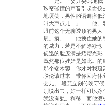
〞是。〞姿儿委屈地低下
珠帘碰撞的声音引起俞仪
地嗄笑，男性的语调痦低
叫大声点儿！」 他。双
眼前这个无聊透顶的男人
辰。摸。 他拽住她的手
的威力，若是不解除欲念
俊逸的脸庞满是熠熠光
既然那位娃娃是如此。的
那个端木蓉，你才对我疏
段伦请过来，带你回府休养
会儿。”段芫立刻传唤守
别说出去，妳一样可以嫁
我没有勉。稍移，而他滚