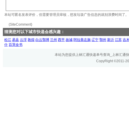
本站可匿名发表评价，但需要管理员审核，想发垃圾广告信息的就别浪费时间了。
{SiteComment}
猜测您对以下城市快递会感兴趣：
松江
易县
云浮
敦煌
白云鄂博
兰州
西平
故城
阿拉善左旗
辽宁
鄂州
新沂
江苏
吉
什
百哭全书
本站为您提供上林汇通快递单号查询_上林汇通快递网
CopyRight ©2011-2