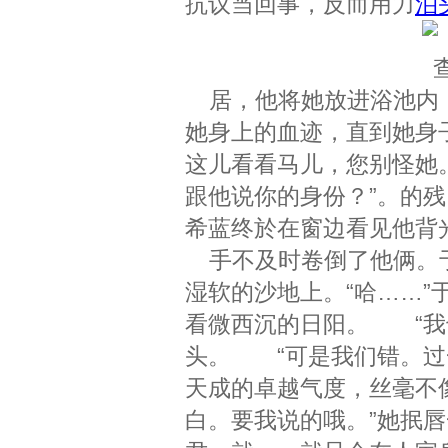
抗议当回事，反而用力
泊
居，他将她放进浴池内，
她身上的血迹，直到她身
这儿看看马儿，您别怪她
跟他说你的身份？”。的
希蓝终於在窗边看见他背
手不及时卷倒了他俩。于
湿软的沙地上。“哈……”
看微西沉的日阳。 “我
头。 “可是我们错。过
天成的卓越气度，丝毫不
白。要我说的哦。”她抿