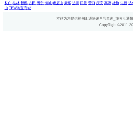
长白
桂林
新邵
古田
周宁
海城
峨眉山
康乐
达州
民勤
营口
庆安
高淳
社旗
屯昌
达
山
TBW淘宝商城
本站为您提供施甸汇通快递单号查询_施甸汇通快递网
CopyRight ©2011-2