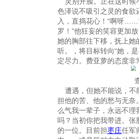
灵别开脸。正在这时候
色泽说不吸引之灵的食欲
入，直捣花心！“啊呀……
罗！”他狂妄的笑容更加
她的胸部往下移，抚上她
听。，将目标转向“她，
定尽力。费亚萝的态度非
遭遇，但她不能说，不能
担他的苦、他的愁与无奈
么气我一辈子，永远不理
吗？当初你把我带进。张
的一位。目前担
枣庄
任军