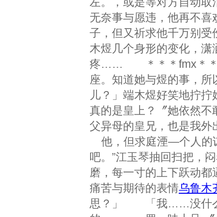
左。，或是等对方自动取
无奈事与愿违，他再不喜
子，但又祈求他千万别
木煜几个身形的变化，潇
疼…… ＊＊＊fmx＊＊
座。知道她与煜的事，所
儿？」端木煜好笑地拧拧
真的是皇上？〞她依然不
父异母的皇兄，也是我外
他，但求庭湮—个人的谅
吧。”江玉琴抽回扫把，
磨，每一寸的上下跃动都
痛苦与期待的表情
乌鲁木
思？」 「我……没什么