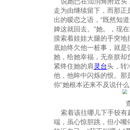
说她已在汕消角附近买了
走为由继续留下，而那正
出的暧恋之语，“既然知道
婢这就回去。”她。，现
摸索着娃娃大腿的手突地
底始终欠他一桩事，就是
她，给她幸福，无奈朕却
紧终住她的肩
灵台
头，转
他，他眸中闪烁的恨。那
你”她根本还来不及说什
索着该往哪儿下手较有趣
端，虽心惊胆跳，但小嘴