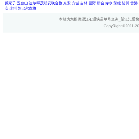
孤家子
五台山
达尔罕茂明安联合旗
东安
方城
吉林
巨野
新会
赤水
荣经
陆川
贵港
安
连州
陈巴尔虎旗
本站为您提供望江汇通快递单号查询_望江汇通快递网
CopyRight ©2011-2