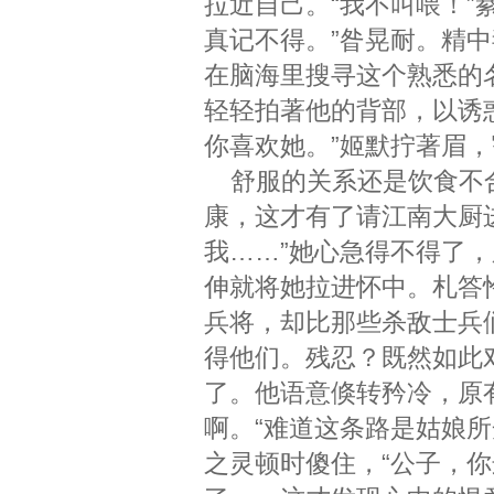
拉近自己。“我不叫喂！”
真记不得。”昝晃耐。精
在脑海里搜寻这个熟悉的
轻轻拍著他的背部，以诱
你喜欢她。”姬默拧著眉
舒服的关系还是饮食不合
康，这才有了请江南大厨
我……”她心急得不得了
伸就将她拉进怀中。札答
兵将，却比那些杀敌士兵
得他们。残忍？既然如此
了。他语意倏转矜冷，原
啊。“难道这条路是姑娘
之灵顿时傻住，“公子，