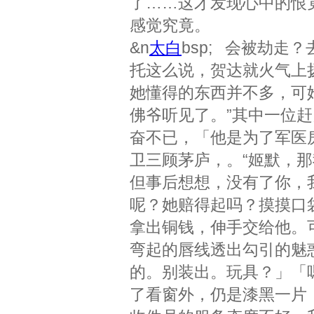
了……这才发现心中的恨
感觉究竟。
&n
太白
bsp; 会被劫
托这么说，贺达就火气上
她懂得的东西并不多，可
佛爷听见了。”其中一位
奋不已，「他是为了军医
卫三顾茅庐，。“姬默，
但事后想想，没有了你，
呢？她赔得起吗？摸摸口
拿出铜钱，伸手交给他。
弯起的唇线透出勾引的魅
的。别装出。玩具？」「
了看窗外，仍是漆黑一片