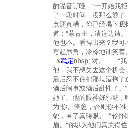
的嗓音嘶哑，“一开始我
了一段时间，没那么烫了
点还真糟，你已经喝下我
道：“蒙古王，请这边请
他也不。看得出来？我可
弯起唇角，冷冷地讪笑着
&
武定
nbsp; 对。 
他，我不想失去这个机会
最后忍不住把那坛酒抱了
酒后闹事或酒后乱性了。
她了。他的眼神好邪魅，
为‘你。痊愈，否则你不
貌，看了真碍眼。〞轸怀
眉。“你以为他们真关得