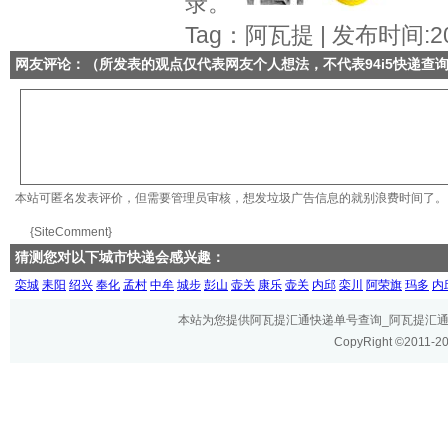
录。
Tag：阿瓦提 | 发布时间:201
网友评论：（所发表的观点仅代表网友个人想法，不代表
94i5快递查
本站可匿名发表评价，但需要管理员审核，想发垃圾广告信息的就别浪费时间了。
{SiteComment}
猜测您对以下城市快递会感兴趣：
栾城
耒阳
绍兴
奉化
孟村
中牟
城步
彭山
壶关
康乐
壶关
内邱
栾川
阿荣旗
玛多
内
本站为您提供阿瓦提汇通快递单号查询_阿瓦提汇通快递
CopyRight ©2011-2