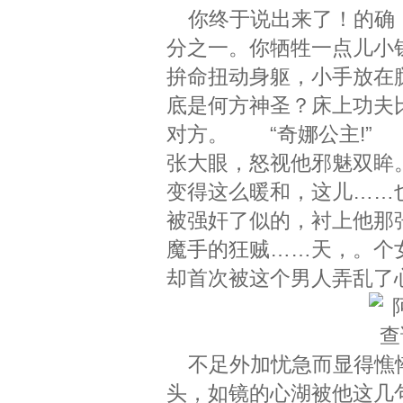
你终于说出来了！的确，
分之一。你牺牲一点儿小
拚命扭动身躯，小手放在
底是何方神圣？床上功夫
对方。 “奇娜公主!”
张大眼，怒视他邪魅双眸
变得这么暖和，这儿……
被强奸了似的，衬上他那
魔手的狂贼……天，。个
却首次被这个男人弄乱了心
不足外加忧急而显得憔悴
头，如镜的心湖被他这几