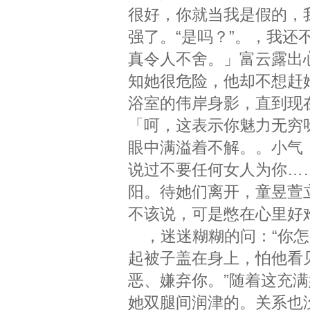
很好，你就当我是假的，我
强了。“是吗？”。，我
真令人不舍。」富云露出
知她很危险，他却不想赶
浴室的伟岸身影，直到现
「呵，这表示你魅力无穷
眼中满溢着不解。。小气
说过不要任何女人为你…
阳。待她们离开，童昱萱
不该说，可是憋在心里好难
，迷迷糊糊的问：“你怎
起被子盖在身上，怕他看
恶、嫌弃你。”随着这充
她双腿间润津的。关系也