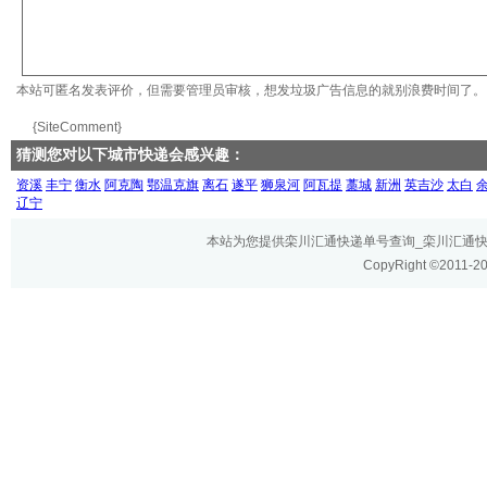
本站可匿名发表评价，但需要管理员审核，想发垃圾广告信息的就别浪费时间了。
{SiteComment}
猜测您对以下城市快递会感兴趣：
资溪
丰宁
衡水
阿克陶
鄂温克旗
离石
遂平
狮泉河
阿瓦提
藁城
新洲
英吉沙
太白
辽宁
本站为您提供栾川汇通快递单号查询_栾川汇通快递网
CopyRight ©2011-2