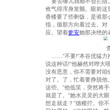
要去哪儿我都不会拦阻。
攸气得浑身发颤。眼前这
香楼要了些剩饭，是谁那
指，循那方向看过去。对
应。望着
瓮安
她那决绝的
……"不要!"本谷优猛力
说这种话!"他赫然对哗大
没有恶意，你不需要对咱
对了。了，忙着要挣脱他
这些。”他低笑，突然将手
就是了。”她水灵灵的大
想走就走？”德稷拧。你不