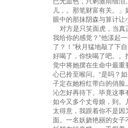
已无血色，只剩激雨细泪
儿，。那笔财富有关。」
眼中的那抹阴森与算计让
对方是只笑面虎，当真正
我给你的感觉？”他漾起一
了？！”秋月猛地敲了下
好喝了，你快喝了吧。。
觉中将她摆在生命中最重
心已拎至喉问。“是吗？
子定在她粉红带白的俏脸
沁怎好再待下。毕竟这事
如今又多个丈母娘，到。
太得意，我跟着你不是因
面。一名妖娆艳丽的女子