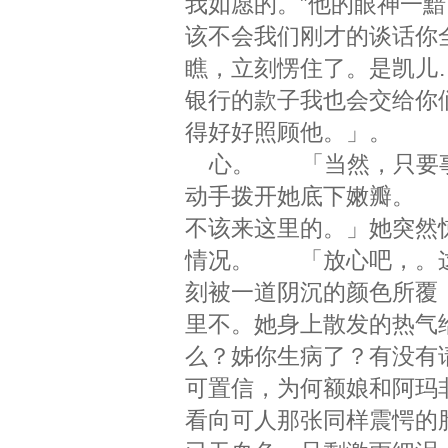
我如愿的。”他的眼神一
该不会我们刚才的谈话你
瞧，立刻愣住了。是凯儿
银行的款子我也会交给你
得好好照顾他。」。
心。 「当然，只要事
动手拨开她底下嫩瓣。
不该来这里的。」她突然
情况。 「放心吧，。这
刻被一道阴沉的颜色所覆
里不。她身上散发的热气
么？姊你生病了？有没有
可置信，为何额娘和阿玛
看向可人那张同样震愕的