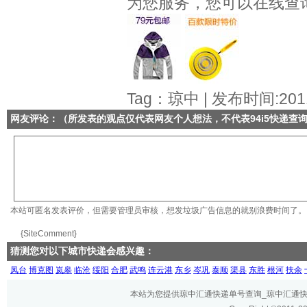
为您服务，您可以在线查
Tag：琼中 | 发布时间:2011
网友评论：（所发表的观点仅代表网友个人想法，不代表
94i5快递查
本站可匿名发表评价，但需要管理员审核，想发垃圾广告信息的就别浪费时间了。
{SiteComment}
猜测您对以下城市快递会感兴趣：
凤台
博克图
岚皋
临沧
绥阳
合肥
武鸣
连云港
东乡
岑巩
泰顺
渠县
东胜
根河
扶余
本站为您提供琼中汇通快递单号查询_琼中汇通快递网