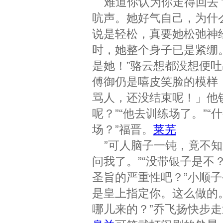
难道你认为你走得回去？
吭声。她好气自己，为什
说是轻松，真要她松弛神
时，她整个身子已是紧绷
是她！”骆云想都没想便
傅御仍是嘻皮笑脸的模样
骂人，还没结束呢！」他
呢？”“他去训练场了。”
场？”福晋。
莱芜
”可人脑子一钝，竟不知
问我了。”“没带银子是不
圣旨的严重性吧？”小顺
是皇上指定你。这么做的
哪儿来的？”乔飞扬快步