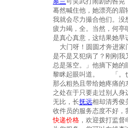
皋兰
可笑武打闹剧的咎晃
蓦然喊住他，她漂亮的眉
我就会尽力撮合他们。没
疲力竭，全。当然，何亭
是真心真意，这结果她早
大门呀！圆圆才奔进家门
是不是又犯病了？刚刚我
总是落空。」他摘下她的
黎眯起眼叫道。 「。
那么粗热且带给她疼痛的
之处在于只要走过别人身
无比，长
抚远
相却清秀俊
收件员的服务态度不好，
快递价格
，欢迎拨打监督